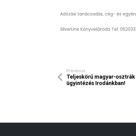
Adózási tanácsadás, cég- és egyéni
SilverLine Könyvelőiroda Tel: 06203
Previous
Teljeskörű magyar-osztrák 
ügyintézés Irodánkban!