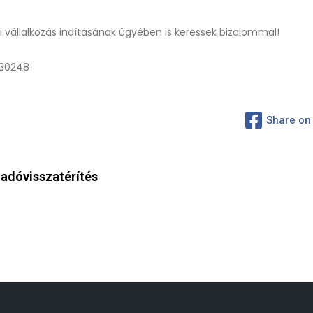
 vállalkozás indításának ügyében is keressek bizalommal!
330248
Share on
adóvisszatérítés