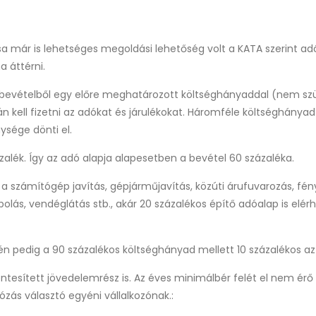
sa már is lehetséges megoldási lehetőség volt a KATA szerint ad
 áttérni.
 bevételből egy előre meghatározott költséghányaddal (nem szü
 kell fizetni az adókat és járulékokat.
Háromféle költséghányad l
nysége dönti el.
zalék.
Így az adó alapja alapesetben a bevétel 60 százaléka.
számítógép javítás, gépjárműjavítás, közúti árufuvarozás, fényk
olás, vendéglátás stb., akár 20 százalékos építő adóalap is elér
én pedig a 90 százalékos költséghányad mellett 10 százalékos az
ntesített jövedelemrész is.
Az éves minimálbér felét el nem érő
zás választó egyéni vállalkozónak.: