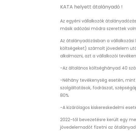
KATA helyett átalányadó !
Az egyéni vállalkozók átalányadózá
másik adózási módra szerettek volna
Az átalányadózásban a vállalkozási
költségeket) számolt jövedelem után
alkalmazni, azt a vállalkozói tevéke
-Az általános költséghányad 40 szá
-Néhány tevékenység esetén, mint a 
szolgáltatások, fodrászat, szépségáp
80%
-A kizárólagos kiskereskedelmi eset
2022-től bevezetésre került egy me
jövedelemadót fizetni az átalányadó