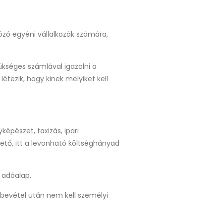
ózó egyéni vállalkozók számára,
kséges számlával igazolni a
étezik, hogy kinek melyiket kell
épészet, taxizás, ipari
hető,
itt a levonható költséghányad
 adóalap.
 bevétel után nem kell személyi