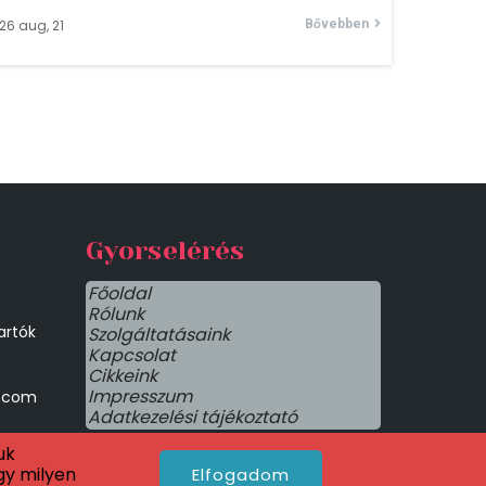
26
aug, 21
Bővebben
Gyorselérés
Főoldal
Rólunk
artók
Szolgáltatásaink
Kapcsolat
Cikkeink
Impresszum
l.com
Adatkezelési tájékoztató
uk
gy milyen
Elfogadom