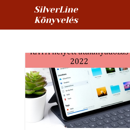
SilverLine
Könyvelés