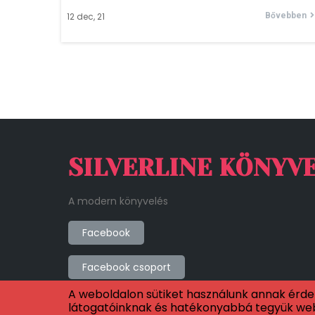
12
dec, 21
Bővebben
SILVERLINE KÖNYV
A modern könyvelés
Facebook
Facebook csoport
A weboldalon sütiket használunk annak érdek
látogatóinknak és hatékonyabbá tegyük webo