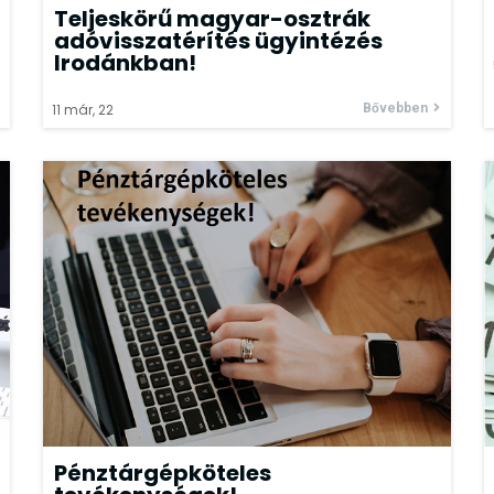
Teljeskörű magyar-osztrák
adóvisszatérítés ügyintézés
Irodánkban!
11
már, 22
Bővebben
Pénztárgépköteles