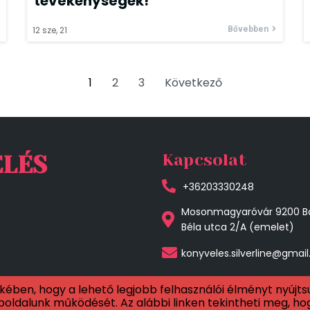
tevékenységek!
12
sze, 21
Bővebben
1
2
3
Következő
Kapcsolat
ELÉS
+36203330248
Mosonmagyaróvár 9200 B
Béla utca 2/A (emelet)
konyveles.silverline@gmai
ében, hogy a lehető legjobb felhasználói élményt nyújts
ldalunk működését. Az alábbi linken tekintheti meg, ho