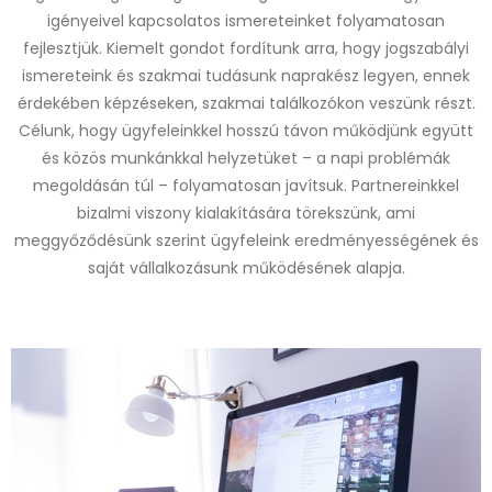
igényeivel kapcsolatos ismereteinket folyamatosan
fejlesztjük. Kiemelt gondot fordítunk arra, hogy jogszabályi
ismereteink és szakmai tudásunk naprakész legyen, ennek
érdekében képzéseken, szakmai találkozókon veszünk részt.
Célunk, hogy ügyfeleinkkel hosszú távon működjünk együtt
és közös munkánkkal helyzetüket – a napi problémák
megoldásán túl – folyamatosan javítsuk. Partnereinkkel
bizalmi viszony kialakítására törekszünk, ami
meggyőződésünk szerint ügyfeleink eredményességének és
saját vállalkozásunk működésének alapja.