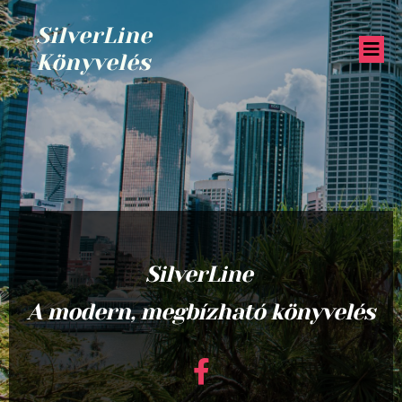
SilverLine
Könyvelés
SilverLine
A modern, megbízható könyvelés