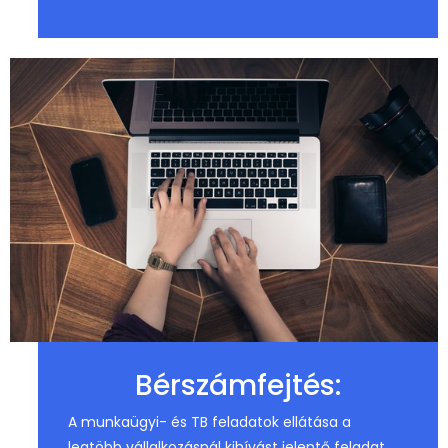
Bérszámfejtés:
A munkaügyi- és TB feladatok ellátása a
legtöbb vállalkozásnál kihívást jelentő feladat