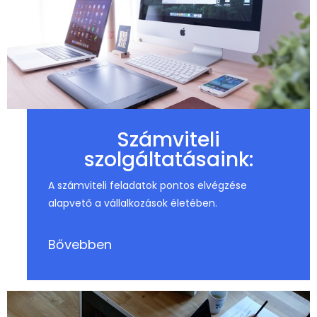
Számviteli
szolgáltatásaink:
A számviteli feladatok pontos elvégzése
alapvető a vállalkozások életében.
Bővebben